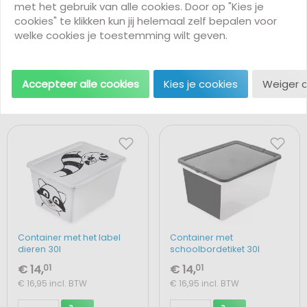
met het gebruik van alle cookies. Door op "Kies je
cookies" te klikken kun jij helemaal zelf bepalen voor
Ballenwagen
Blauwe textielcontainer
welke cookies je toestemming wilt geven.
€ 106,
61
€ 16,
49
€ 114,88
€ 129,00
incl. BTW
€ 19,95
incl. BTW
Accepteer alle cookies
Kies je cookies
Weiger 
Container met het label
Container met
dieren 30l
schoolbordetiket 30l
€ 14,
01
€ 14,
01
€ 16,95
incl. BTW
€ 16,95
incl. BTW