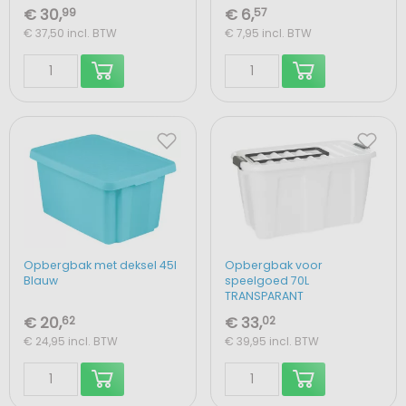
€ 30,
99
€ 6,
57
€ 37,50
incl. BTW
€ 7,95
incl. BTW
Opbergbak met deksel 45l
Opbergbak voor
Blauw
speelgoed 70L
TRANSPARANT
€ 20,
62
€ 33,
02
€ 24,95
incl. BTW
€ 39,95
incl. BTW