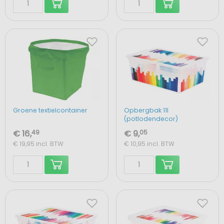
Groene textielcontainer
Opbergbak 11l
(potlodendecor)
€ 16,
49
€ 9,
05
€ 19,95
incl. BTW
€ 10,95
incl. BTW