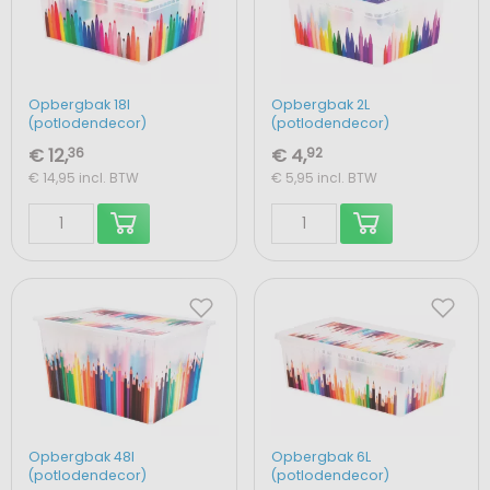
Opbergbak 18l
Opbergbak 2L
(potlodendecor)
(potlodendecor)
€ 12,
36
€ 4,
92
€ 14,95
incl. BTW
€ 5,95
incl. BTW
Opbergbak 48l
Opbergbak 6L
(potlodendecor)
(potlodendecor)