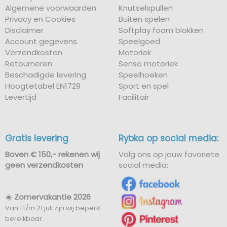
Algemene voorwaarden
Knutselspullen
Privacy en Cookies
Buiten spelen
Disclaimer
Softplay foam blokken
Account gegevens
Speelgoed
Verzendkosten
Motoriek
Retourneren
Senso motoriek
Beschadigde levering
Speelhoeken
Hoogtetabel EN1729
Sport en spel
Levertijd
Facilitair
Gratis levering
Rybka op social media:
Boven € 150,- rekenen wij
Volg ons op jouw favoriete
geen verzendkosten
social media:
☀️ Zomervakantie 2026
Van 1 t/m 21 juli zijn wij beperkt
bereikbaar.