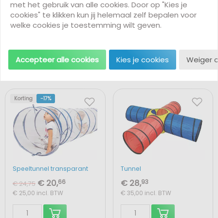
met het gebruik van alle cookies. Door op "Kies je
cookies" te klikken kun jij helemaal zelf bepalen voor
Speeltunnel Rups
Speeltunnel XL
welke cookies je toestemming wilt geven.
€ 20,
66
€ 28,
93
€ 24,75
€ 33,02
€ 25,00
incl. BTW
€ 35,00
incl. BTW
Accepteer alle cookies
Kies je cookies
Weiger 
Korting
-17%
Speeltunnel transparant
Tunnel
€ 20,
66
€ 28,
93
€ 24,75
€ 25,00
incl. BTW
€ 35,00
incl. BTW