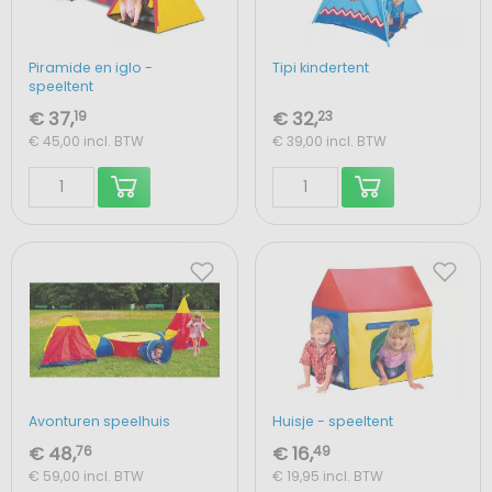
Piramide en iglo -
Tipi kindertent
speeltent
€ 37,
19
€ 32,
23
€ 45,00
incl. BTW
€ 39,00
incl. BTW
Avonturen speelhuis
Huisje - speeltent
€ 48,
76
€ 16,
49
€ 59,00
incl. BTW
€ 19,95
incl. BTW