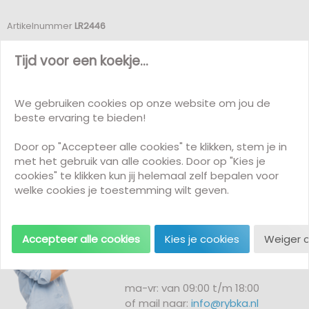
Artikelnummer
LR2446
Verwachte levertijd: circa 1 tot 2 weken.
Meer informatie over levertijden
Tijd voor een koekje...
We gebruiken cookies op onze website om jou de
beste ervaring te bieden!
Door op "Accepteer alle cookies" te klikken, stem je in
met het gebruik van alle cookies. Door op "Kies je
cookies" te klikken kun jij helemaal zelf bepalen voor
Klantenservice
welke cookies je toestemming wilt geven.
Vragen of opmerkingen?
Neem contact met ons op!
Accepteer alle cookies
Kies je cookies
Weiger 
+31 (0)72 511 2902
ma-vr: van 09:00 t/m 18:00
of mail naar:
info@rybka.nl