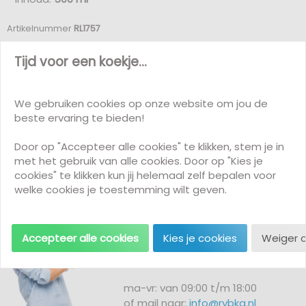
Artikelnummer
RL1757
Verwachte levertijd: circa 1 tot 2 weken.
Meer informatie over levertijden
Tijd voor een koekje...
We gebruiken cookies op onze website om jou de
beste ervaring te bieden!
Door op "Accepteer alle cookies" te klikken, stem je in
met het gebruik van alle cookies. Door op "Kies je
cookies" te klikken kun jij helemaal zelf bepalen voor
Klantenservice
welke cookies je toestemming wilt geven.
Vragen of opmerkingen?
Neem contact met ons op!
Accepteer alle cookies
Kies je cookies
Weiger 
+31 (0)72 511 2902
ma-vr: van 09:00 t/m 18:00
of mail naar:
info@rybka.nl